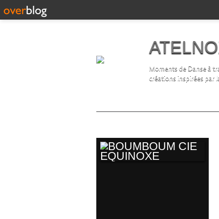
ATELNO
Moments de Danse à trav
créations inspirées par 
album
BOUMBOUM CIE
EQUINOXE