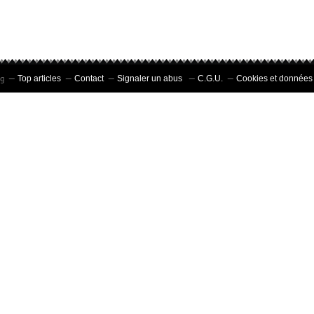
og
Top articles
Contact
Signaler un abus
C.G.U.
Cookies et données